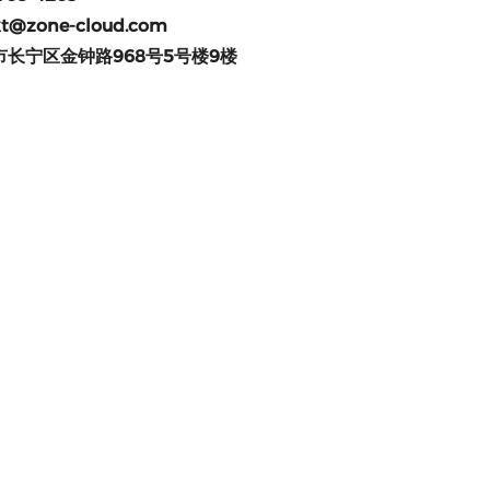
t@zone-cloud.com
海市长宁区金钟路968号5号楼9楼