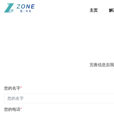
主页
解
完善信息后我
您的名字
*
您的电话
*