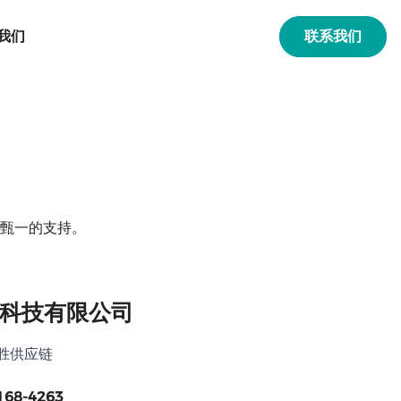
我们
联系我们
甄一的支持。
科技有限公司
胜供应链
168-4263