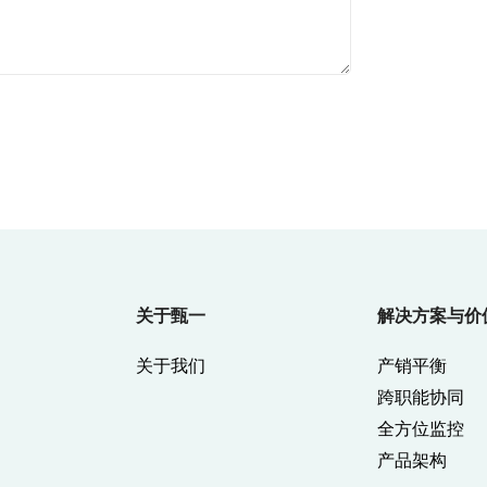
关于甄一
解决方案与价
关于我们
产销平衡
跨职能协同
全方位监控
产品架构